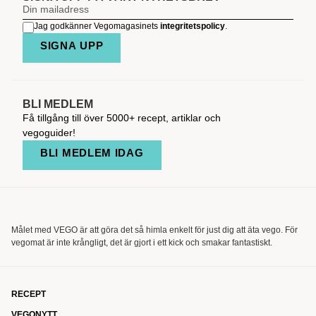
Jag godkänner Vegomagasinets
integritetspolicy
.
SIGNA UPP
BLI MEDLEM
Få tillgång till över 5000+ recept, artiklar och
vegoguider!
BLI MEDLEM IDAG
Målet med VEGO är att göra det så himla enkelt för just dig att äta vego. För
vegomat är inte krångligt, det är gjort i ett kick och smakar fantastiskt.
RECEPT
VEGONYTT