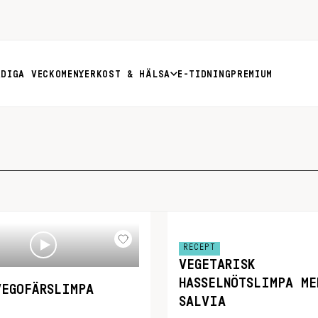
RDIGA VECKOMENYER
KOST & HÄLSA
E-TIDNING
PREMIUM
RECEPT
VEGETARISK
HASSELNÖTSLIMPA ME
VEGOFÄRSLIMPA
SALVIA