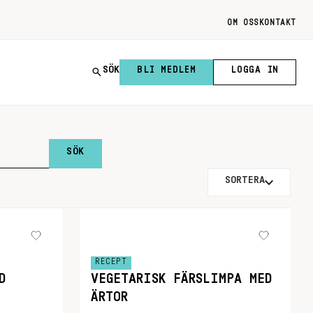
OM OSS
KONTAKT
SÖK
BLI MEDLEM
LOGGA IN
SORTERA
RECEPT
D
VEGETARISK FÄRSLIMPA MED
ÄRTOR