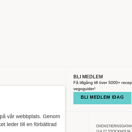
BLI MEDLEM
Få tillgång till över 5000+ recep
vegoguider!
BLI MEDLEM IDAG
se på vår webbplats. Genom
ket leder till en förbättrad
OXENSTIERNSGATAN
OM OSS
114 27 STOCKHOLM