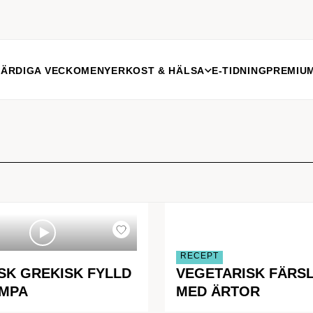
FÄRDIGA VECKOMENYER
KOST & HÄLSA
E-TIDNING
PREMIU
RECEPT
SK GREKISK FYLLD
VEGETARISK FÄRS
IMPA
MED ÄRTOR