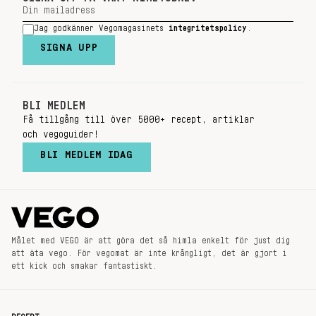
Jag godkänner Vegomagasinets
integritetspolicy
.
SIGNA UPP
BLI MEDLEM
Få tillgång till över 5000+ recept, artiklar
och vegoguider!
BLI MEDLEM IDAG
Målet med VEGO är att göra det så himla enkelt för just dig
att äta vego. För vegomat är inte krångligt, det är gjort i
ett kick och smakar fantastiskt.