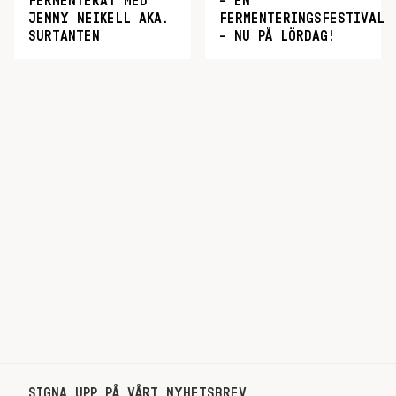
FERMENTERAT MED
– EN
JENNY NEIKELL AKA.
FERMENTERINGSFESTIVAL
SURTANTEN
– NU PÅ LÖRDAG!
SIGNA UPP PÅ VÅRT NYHETSBREV