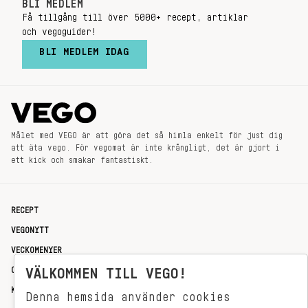
BLI MEDLEM
Få tillgång till över 5000+ recept, artiklar
och vegoguider!
BLI MEDLEM IDAG
Målet med VEGO är att göra det så himla enkelt för just dig
att äta vego. För vegomat är inte krångligt, det är gjort i
ett kick och smakar fantastiskt.
RECEPT
VEGONYTT
VECKOMENYER
OM OSS
VÄLKOMMEN TILL VEGO!
KONTAKT
Denna hemsida använder cookies