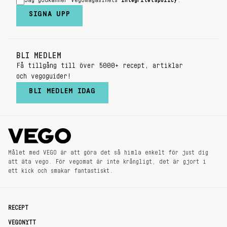
Jag godkänner Vegomagasinets
integritetspolicy
.
SIGNA UPP
BLI MEDLEM
Få tillgång till över 5000+ recept, artiklar
och vegoguider!
BLI MEDLEM IDAG
Målet med VEGO är att göra det så himla enkelt för just dig
att äta vego. För vegomat är inte krångligt, det är gjort i
ett kick och smakar fantastiskt.
RECEPT
VEGONYTT