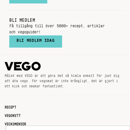
BLI MEDLEM
Få tillgång till över 5000+ recept, artiklar
och vegoguider!
BLI MEDLEM IDAG
Målet med VEGO är att göra det så himla enkelt för just dig
att äta vego. För vegomat är inte krångligt, det är gjort i
ett kick och smakar fantastiskt.
RECEPT
VEGONYTT
VECKOMENYER