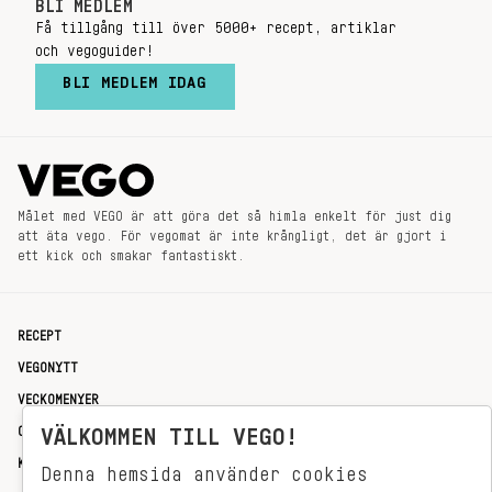
BLI MEDLEM
Få tillgång till över 5000+ recept, artiklar
och vegoguider!
BLI MEDLEM IDAG
Målet med VEGO är att göra det så himla enkelt för just dig
att äta vego. För vegomat är inte krångligt, det är gjort i
ett kick och smakar fantastiskt.
RECEPT
VEGONYTT
VECKOMENYER
OM OSS
VÄLKOMMEN TILL VEGO!
KONTAKT
Denna hemsida använder cookies