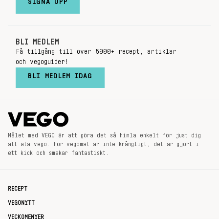
SIGNA UPP
BLI MEDLEM
Få tillgång till över 5000+ recept, artiklar
och vegoguider!
BLI MEDLEM IDAG
Målet med VEGO är att göra det så himla enkelt för just dig
att äta vego. För vegomat är inte krångligt, det är gjort i
ett kick och smakar fantastiskt.
RECEPT
VEGONYTT
VECKOMENYER