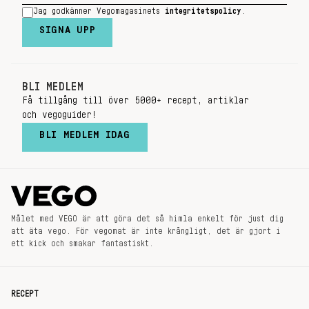
Jag godkänner Vegomagasinets
integritetspolicy
.
SIGNA UPP
BLI MEDLEM
Få tillgång till över 5000+ recept, artiklar
och vegoguider!
BLI MEDLEM IDAG
Målet med VEGO är att göra det så himla enkelt för just dig
att äta vego. För vegomat är inte krångligt, det är gjort i
ett kick och smakar fantastiskt.
RECEPT