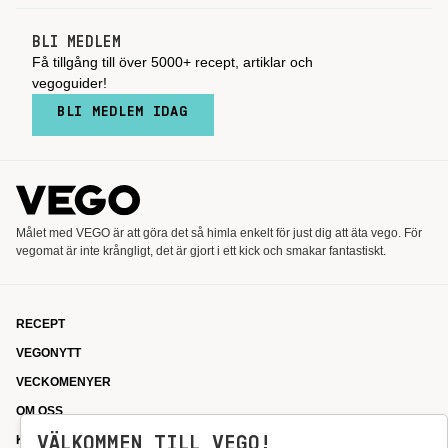
BLI MEDLEM
Få tillgång till över 5000+ recept, artiklar och
vegoguider!
BLI MEDLEM IDAG
Målet med VEGO är att göra det så himla enkelt för just dig att äta vego. För
vegomat är inte krångligt, det är gjort i ett kick och smakar fantastiskt.
RECEPT
VEGONYTT
VECKOMENYER
OM OSS
VÄLKOMMEN TILL VEGO!
KONTAKT