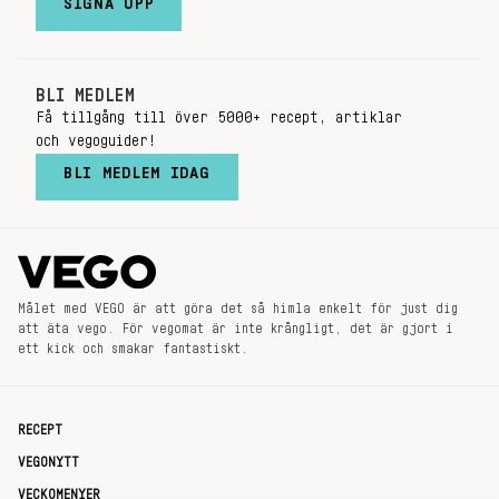
SIGNA UPP
BLI MEDLEM
Få tillgång till över 5000+ recept, artiklar
och vegoguider!
BLI MEDLEM IDAG
Målet med VEGO är att göra det så himla enkelt för just dig
att äta vego. För vegomat är inte krångligt, det är gjort i
ett kick och smakar fantastiskt.
RECEPT
VEGONYTT
VECKOMENYER