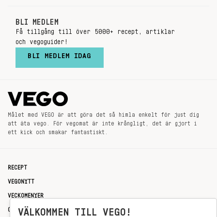
BLI MEDLEM
Få tillgång till över 5000+ recept, artiklar
och vegoguider!
BLI MEDLEM IDAG
Målet med VEGO är att göra det så himla enkelt för just dig
att äta vego. För vegomat är inte krångligt, det är gjort i
ett kick och smakar fantastiskt.
RECEPT
VEGONYTT
VECKOMENYER
OM OSS
VÄLKOMMEN TILL VEGO!