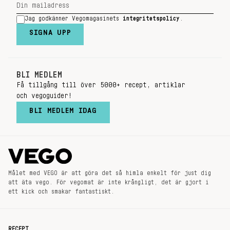
Jag godkänner Vegomagasinets
integritetspolicy
.
SIGNA UPP
BLI MEDLEM
Få tillgång till över 5000+ recept, artiklar
och vegoguider!
BLI MEDLEM IDAG
Målet med VEGO är att göra det så himla enkelt för just dig
att äta vego. För vegomat är inte krångligt, det är gjort i
ett kick och smakar fantastiskt.
RECEPT