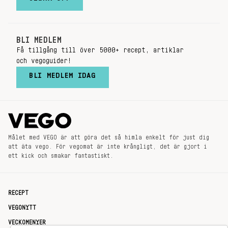
BLI MEDLEM
Få tillgång till över 5000+ recept, artiklar
och vegoguider!
BLI MEDLEM IDAG
Målet med VEGO är att göra det så himla enkelt för just dig
att äta vego. För vegomat är inte krångligt, det är gjort i
ett kick och smakar fantastiskt.
RECEPT
VEGONYTT
VECKOMENYER