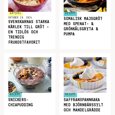
ARTIKEL
RECEPT
OKTOBER 10, 2024
SOMALISK MAJSGRÖT
SVENSKARNAS STARKA
MED SPENAT- &
KÄRLEK TILL GRÖT –
GRÖNKÅLSGRYTA &
EN TIDLÖS OCH
PUMPA
TRENDIG
FRUKOSTFAVORIT
RECEPT
RECEPT
SNICKERS-
SAFFRANSPANNKAKA
CHIAPUDDING
MED BJÖRNBÄRSSYLT
OCH MANDELGRÄDDE