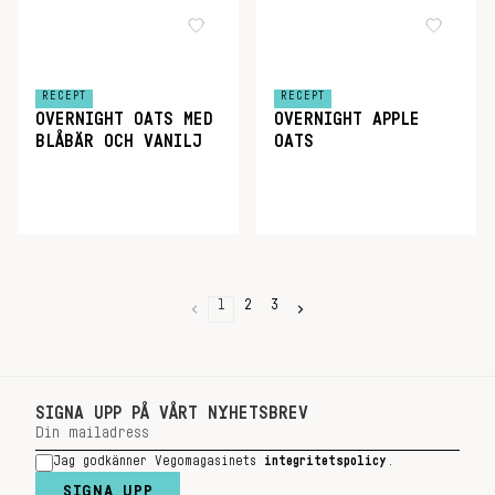
RECEPT
RECEPT
OVERNIGHT OATS MED
OVERNIGHT APPLE
BLÅBÄR OCH VANILJ
OATS
1
2
3
SIGNA UPP PÅ VÅRT NYHETSBREV
Jag godkänner Vegomagasinets
integritetspolicy
.
SIGNA UPP