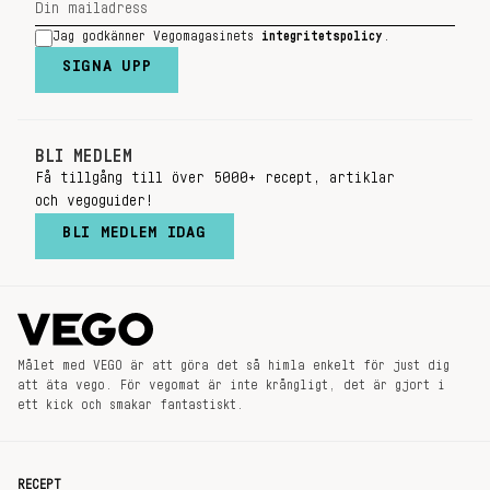
Jag godkänner Vegomagasinets
integritetspolicy
.
SIGNA UPP
BLI MEDLEM
Få tillgång till över 5000+ recept, artiklar
och vegoguider!
BLI MEDLEM IDAG
Målet med VEGO är att göra det så himla enkelt för just dig
att äta vego. För vegomat är inte krångligt, det är gjort i
ett kick och smakar fantastiskt.
RECEPT