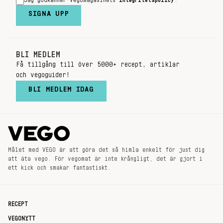
Jag godkänner Vegomagasinets
integritetspolicy
.
SIGNA UPP
BLI MEDLEM
Få tillgång till över 5000+ recept, artiklar
och vegoguider!
BLI MEDLEM IDAG
Målet med VEGO är att göra det så himla enkelt för just dig
att äta vego. För vegomat är inte krångligt, det är gjort i
ett kick och smakar fantastiskt.
RECEPT
VEGONYTT