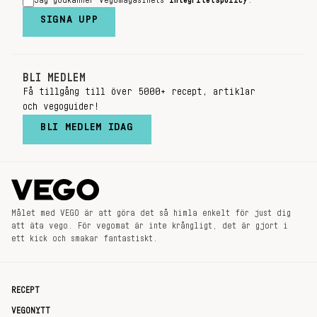
Jag godkänner Vegomagasinets
integritetspolicy
.
SIGNA UPP
BLI MEDLEM
Få tillgång till över 5000+ recept, artiklar
och vegoguider!
BLI MEDLEM IDAG
Målet med VEGO är att göra det så himla enkelt för just dig
att äta vego. För vegomat är inte krångligt, det är gjort i
ett kick och smakar fantastiskt.
RECEPT
VEGONYTT