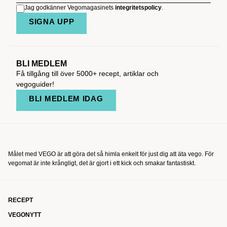
Jag godkänner Vegomagasinets
integritetspolicy
.
SIGNA UPP
BLI MEDLEM
Få tillgång till över 5000+ recept, artiklar och
vegoguider!
BLI MEDLEM IDAG
Målet med VEGO är att göra det så himla enkelt för just dig att äta vego. För
vegomat är inte krångligt, det är gjort i ett kick och smakar fantastiskt.
RECEPT
VEGONYTT