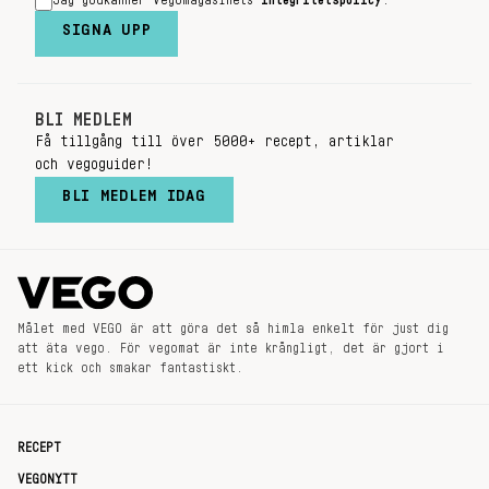
Jag godkänner Vegomagasinets
integritetspolicy
.
SIGNA UPP
BLI MEDLEM
Få tillgång till över 5000+ recept, artiklar
och vegoguider!
BLI MEDLEM IDAG
Målet med VEGO är att göra det så himla enkelt för just dig
att äta vego. För vegomat är inte krångligt, det är gjort i
ett kick och smakar fantastiskt.
RECEPT
VEGONYTT