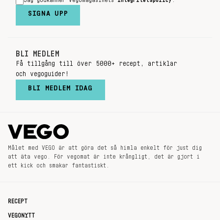
Jag godkänner Vegomagasinets
integritetspolicy
.
SIGNA UPP
BLI MEDLEM
Få tillgång till över 5000+ recept, artiklar
och vegoguider!
BLI MEDLEM IDAG
Målet med VEGO är att göra det så himla enkelt för just dig
att äta vego. För vegomat är inte krångligt, det är gjort i
ett kick och smakar fantastiskt.
RECEPT
VEGONYTT