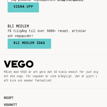
Jag godkänner Vegomagasinets
integritetspolicy
.
SIGNA UPP
BLI MEDLEM
Få tillgång till över 5000+ recept, artiklar
och vegoguider!
BLI MEDLEM IDAG
Målet med VEGO är att göra det så himla enkelt för just dig
att äta vego. För vegomat är inte krångligt, det är gjort i
ett kick och smakar fantastiskt.
RECEPT
VEGONYTT