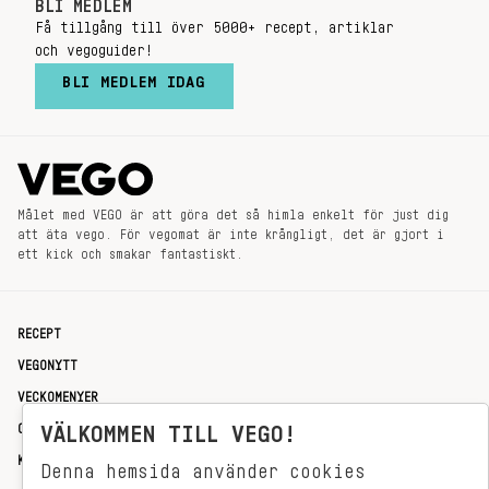
BLI MEDLEM
Få tillgång till över 5000+ recept, artiklar
och vegoguider!
BLI MEDLEM IDAG
Målet med VEGO är att göra det så himla enkelt för just dig
att äta vego. För vegomat är inte krångligt, det är gjort i
ett kick och smakar fantastiskt.
RECEPT
VEGONYTT
VECKOMENYER
OM OSS
VÄLKOMMEN TILL VEGO!
KONTAKT
Denna hemsida använder cookies