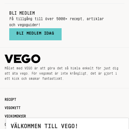
BLI MEDLEM
Få tillgång till över 5000+ recept, artiklar
och vegoguider!
BLI MEDLEM IDAG
Målet med VEGO är att göra det så himla enkelt för just dig
att äta vego. För vegomat är inte krångligt, det är gjort i
ett kick och smakar fantastiskt.
RECEPT
VEGONYTT
VECKOMENYER
OM OSS
VÄLKOMMEN TILL VEGO!