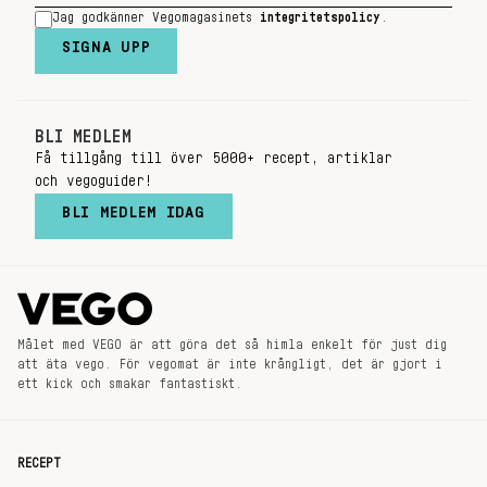
Jag godkänner Vegomagasinets
integritetspolicy
.
SIGNA UPP
BLI MEDLEM
Få tillgång till över 5000+ recept, artiklar
och vegoguider!
BLI MEDLEM IDAG
Målet med VEGO är att göra det så himla enkelt för just dig
att äta vego. För vegomat är inte krångligt, det är gjort i
ett kick och smakar fantastiskt.
RECEPT