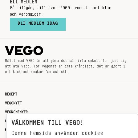
BLI MEDLEM
Få tillgång till över 5000+ recept, artiklar
och vegoguider!
BLI MEDLEM IDAG
Målet med VEGO är att göra det så himla enkelt för just dig
att äta vego. För vegomat är inte krångligt, det är gjort i
ett kick och smakar fantastiskt.
RECEPT
VEGONYTT
VECKOMENYER
OM OSS
VÄLKOMMEN TILL VEGO!
KONTAKT
Denna hemsida använder cookies