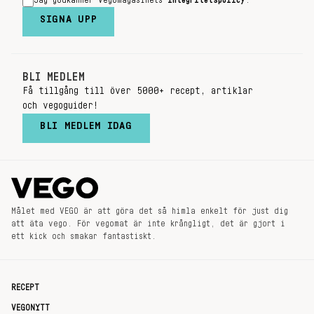
Jag godkänner Vegomagasinets
integritetspolicy
.
SIGNA UPP
BLI MEDLEM
Få tillgång till över 5000+ recept, artiklar
och vegoguider!
BLI MEDLEM IDAG
Målet med VEGO är att göra det så himla enkelt för just dig
att äta vego. För vegomat är inte krångligt, det är gjort i
ett kick och smakar fantastiskt.
RECEPT
VEGONYTT