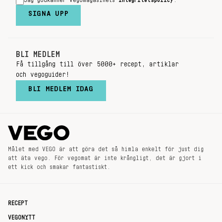
Jag godkänner Vegomagasinets
integritetspolicy
.
SIGNA UPP
BLI MEDLEM
Få tillgång till över 5000+ recept, artiklar
och vegoguider!
BLI MEDLEM IDAG
Målet med VEGO är att göra det så himla enkelt för just dig
att äta vego. För vegomat är inte krångligt, det är gjort i
ett kick och smakar fantastiskt.
RECEPT
VEGONYTT