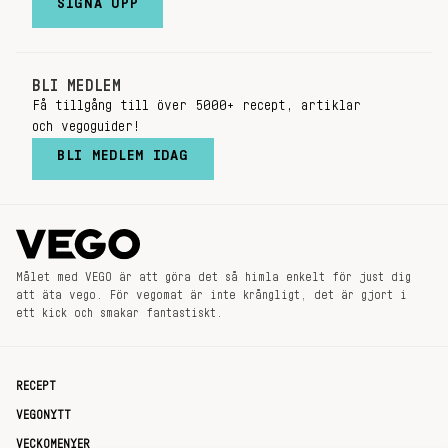
SIGNA UPP
BLI MEDLEM
Få tillgång till över 5000+ recept, artiklar
och vegoguider!
BLI MEDLEM IDAG
Målet med VEGO är att göra det så himla enkelt för just dig
att äta vego. För vegomat är inte krångligt, det är gjort i
ett kick och smakar fantastiskt.
RECEPT
VEGONYTT
VECKOMENYER