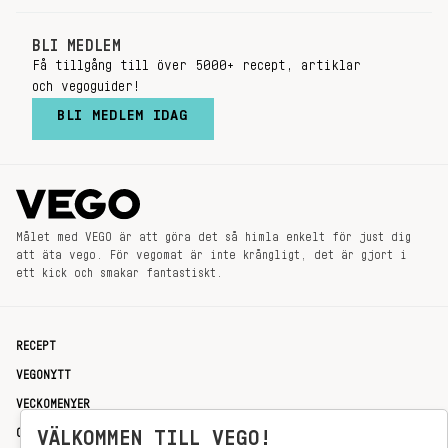
BLI MEDLEM
Få tillgång till över 5000+ recept, artiklar
och vegoguider!
BLI MEDLEM IDAG
Målet med VEGO är att göra det så himla enkelt för just dig
att äta vego. För vegomat är inte krångligt, det är gjort i
ett kick och smakar fantastiskt.
RECEPT
VEGONYTT
VECKOMENYER
OM OSS
VÄLKOMMEN TILL VEGO!