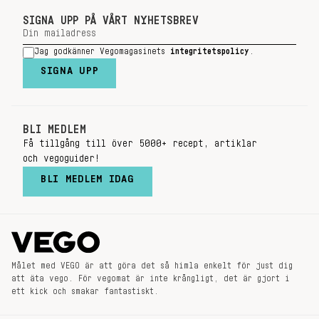
SIGNA UPP PÅ VÅRT NYHETSBREV
Jag godkänner Vegomagasinets
integritetspolicy
.
SIGNA UPP
BLI MEDLEM
Få tillgång till över 5000+ recept, artiklar
och vegoguider!
BLI MEDLEM IDAG
Målet med VEGO är att göra det så himla enkelt för just dig
att äta vego. För vegomat är inte krångligt, det är gjort i
ett kick och smakar fantastiskt.