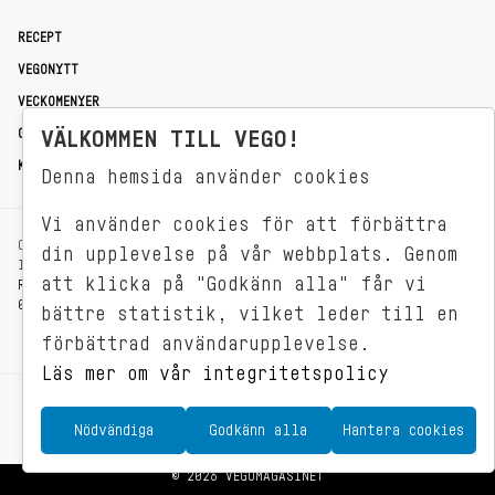
RECEPT
VEGONYTT
VECKOMENYER
OM OSS
VÄLKOMMEN TILL VEGO!
KONTAKT
Denna hemsida använder cookies
Vi använder cookies för att förbättra
OXENSTIERNSGATAN 33
din upplevelse på vår webbplats. Genom
114 27 STOCKHOLM
att klicka på "Godkänn alla" får vi
REDAKTIONEN@VEGOMAGASINET.SE
08-799 62 01
bättre statistik, vilket leder till en
förbättrad användarupplevelse.
Läs mer om vår integritetspolicy
Nödvändiga
Godkänn alla
Hantera cookies
© 2026 VEGOMAGASINET