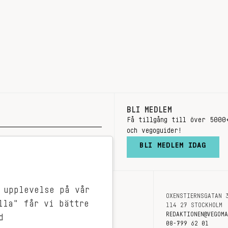
BLI MEDLEM
Få tillgång till över 5000
och vegoguider!
BLI MEDLEM IDAG
 upplevelse på vår
OXENSTIERNSGATAN 
OM OSS
lla" får vi bättre
114 27 STOCKHOLM
KONTAKT
REDAKTIONEN@VEGOM
d
08-799 62 01