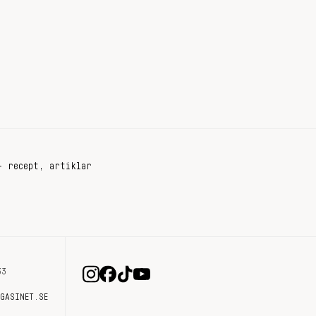
+ recept, artiklar
33
AGASINET.SE