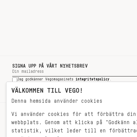
SIGNA UPP PÅ VÅRT NYHETSBREV
Jag godkänner Vegomagasinets
integritetspolicy
.
SIGNA UPP
VÄLKOMMEN TILL VEGO!
Denna hemsida använder cookies
Vi använder cookies för att förbättra din
RECEPT
webbplats. Genom att klicka på "Godkänn a
VEGONYTT
statistik, vilket leder till en förbättra
Målet med VEGO är att göra det så