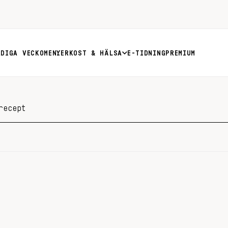
RDIGA VECKOMENYER
KOST & HÄLSA
E-TIDNING
PREMIUM