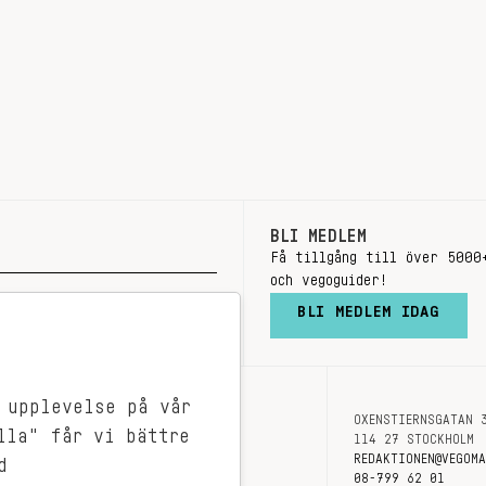
BLI MEDLEM
Få tillgång till över 5000
och vegoguider!
BLI MEDLEM IDAG
 upplevelse på vår
OXENSTIERNSGATAN 
OM OSS
lla" får vi bättre
114 27 STOCKHOLM
KONTAKT
REDAKTIONEN@VEGOM
d
08-799 62 01