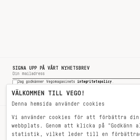
SIGNA UPP PÅ VÅRT NYHETSBREV
Jag godkänner Vegomagasinets
integritetspolicy
.
SIGNA UPP
VÄLKOMMEN TILL VEGO!
Denna hemsida använder cookies
Vi använder cookies för att förbättra din
RECEPT
webbplats. Genom att klicka på "Godkänn a
VEGONYTT
statistik, vilket leder till en förbättra
Målet med VEGO är att göra det så