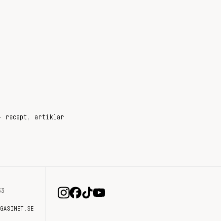
+ recept, artiklar
33
AGASINET.SE