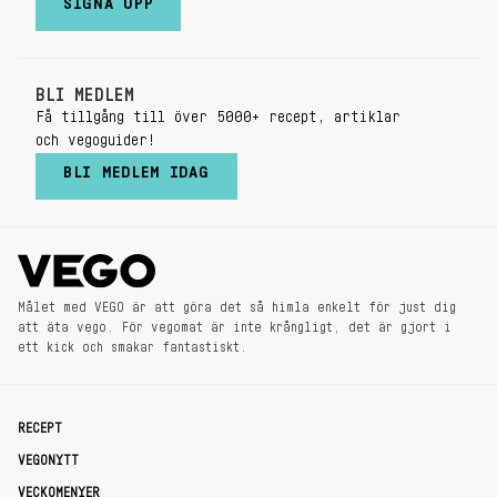
SIGNA UPP
BLI MEDLEM
Få tillgång till över 5000+ recept, artiklar
och vegoguider!
BLI MEDLEM IDAG
Målet med VEGO är att göra det så himla enkelt för just dig
att äta vego. För vegomat är inte krångligt, det är gjort i
ett kick och smakar fantastiskt.
RECEPT
VEGONYTT
VECKOMENYER