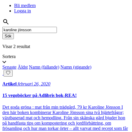
Bli medlem
Logga in
Sök
på:
Visar 2 resultat
Sortera
Senaste
Äldst
Namn (fallande)
Namn (stigande)
Artikel
februari 26, 2020
15 vegoböcker på Adlibris bok-REA!
Det goda gröna : mat från min trädgård, 79 kr Karoline Jönsson I
den här boken kombinerar Karoline Jönsson sina två hjärtefrågor;
växtbaserad mat och hemodling. Från sin skånska gård bjuder hon
på handfasta tips om kompostering och jordförbättring, om
frösamling och hur man torkar örter – allt varvat med recept som får