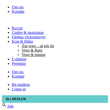
Om oss
Kontakt
Recept
Guider & inspiration
Färdiga veckomenyer
Kost & Hälsa
Äta vego – så gör du
Vego & Barn
Vego & träning
E-tidning
Premium
Om oss
Kontakt
Bli medlem
Logga in
BLI MEDLEM
Sök