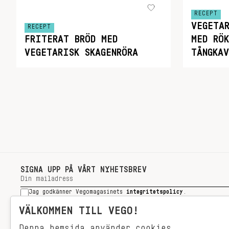
RECEPT
VEGETA
RECEPT
FRITERAT BRÖD MED
MED RÖ
VEGETARISK SKAGENRÖRA
TÅNGKA
SIGNA UPP PÅ VÅRT NYHETSBREV
Jag godkänner Vegomagasinets
integritetspolicy
.
SIGNA UPP
VÄLKOMMEN TILL VEGO!
Denna hemsida använder cookies