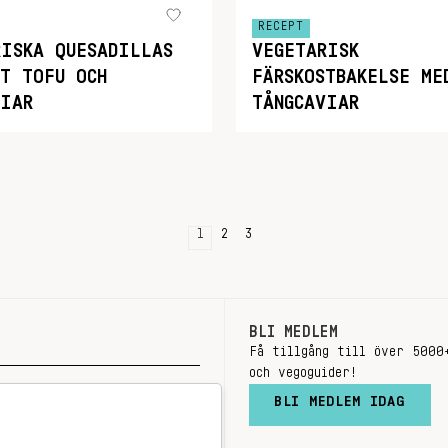
RECEPT
RISKA QUESADILLAS
VEGETARISK
KT TOFU OCH
FÄRSKOSTBAKELSE ME
VIAR
TÅNGCAVIAR
1
2
3
BLI MEDLEM
Få tillgång till över 5000
och vegoguider!
BLI MEDLEM IDAG