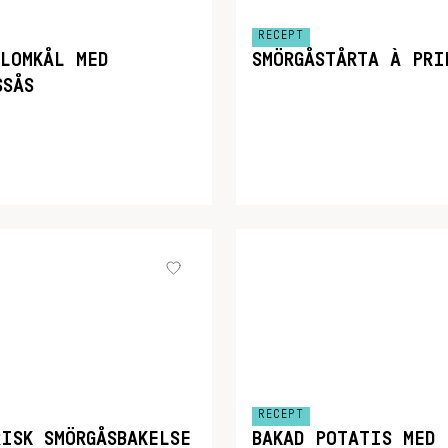
RECEPT
BLOMKÅL MED
SMÖRGÅSTÅRTA À PRI
SSÅS
RECEPT
RISK SMÖRGÅSBAKELSE
BAKAD POTATIS MED