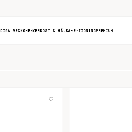
RDIGA VECKOMENYER
KOST & HÄLSA
E-TIDNING
PREMIUM