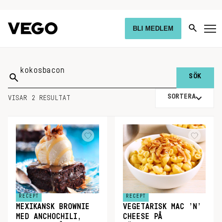
BLI MEDLEM
Sök
på:
SORTERA
VISAR 2 RESULTAT
RECEPT
RECEPT
MEXIKANSK BROWNIE
VEGETARISK MAC ’N’
MED ANCHOCHILI,
CHEESE PÅ