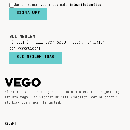
Jag godkänner Vegomagasinets
integritetspolicy
.
SIGNA UPP
BLI MEDLEM
Få tillgång till över 5000+ recept, artiklar
och vegoguider!
BLI MEDLEM IDAG
Målet med VEGO är att göra det så himla enkelt för just dig
att äta vego. För vegomat är inte krångligt, det är gjort i
ett kick och smakar fantastiskt.
RECEPT