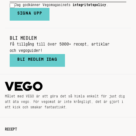
Jag godkänner Vegomagasinets
integritetspolicy
.
SIGNA UPP
BLI MEDLEM
Få tillgång till över 5000+ recept, artiklar
och vegoguider!
BLI MEDLEM IDAG
Målet med VEGO är att göra det så himla enkelt för just dig
att äta vego. För vegomat är inte krångligt, det är gjort i
ett kick och smakar fantastiskt.
RECEPT