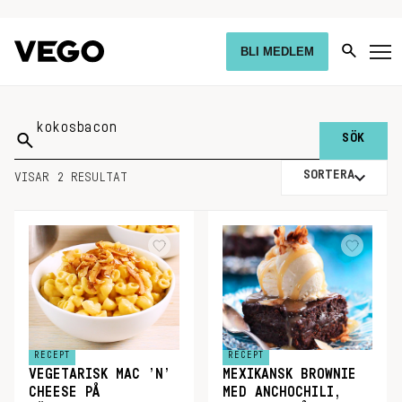
BLI MEDLEM
Sök
på:
SORTERA
VISAR 2 RESULTAT
RECEPT
RECEPT
VEGETARISK MAC ’N’
MEXIKANSK BROWNIE
CHEESE PÅ
MED ANCHOCHILI,