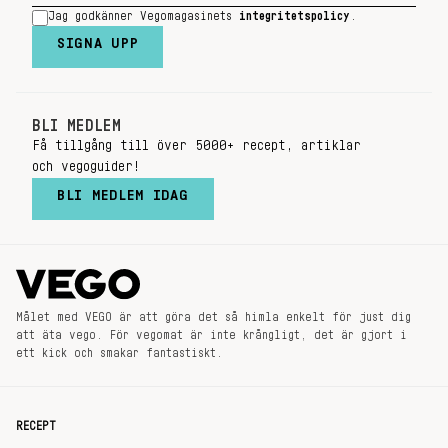
Jag godkänner Vegomagasinets
integritetspolicy
.
SIGNA UPP
BLI MEDLEM
Få tillgång till över 5000+ recept, artiklar
och vegoguider!
BLI MEDLEM IDAG
Målet med VEGO är att göra det så himla enkelt för just dig
att äta vego. För vegomat är inte krångligt, det är gjort i
ett kick och smakar fantastiskt.
RECEPT