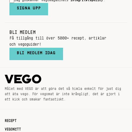
Jag godkänner Vegomagasinets
integritetspolicy
.
SIGNA UPP
BLI MEDLEM
Få tillgång till över 5000+ recept, artiklar
och vegoguider!
BLI MEDLEM IDAG
Målet med VEGO är att göra det så himla enkelt för just dig
att äta vego. För vegomat är inte krångligt, det är gjort i
ett kick och smakar fantastiskt.
RECEPT
VEGONYTT