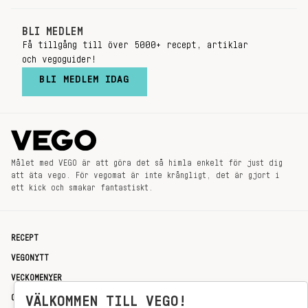
BLI MEDLEM
Få tillgång till över 5000+ recept, artiklar
och vegoguider!
BLI MEDLEM IDAG
Målet med VEGO är att göra det så himla enkelt för just dig
att äta vego. För vegomat är inte krångligt, det är gjort i
ett kick och smakar fantastiskt.
RECEPT
VEGONYTT
VECKOMENYER
OM OSS
VÄLKOMMEN TILL VEGO!