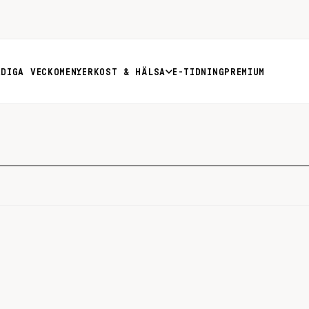
RDIGA VECKOMENYER
KOST & HÄLSA
E-TIDNING
PREMIUM