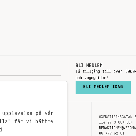
BLI MEDLEM
Få tillgång till över 5000
och vegoguider!
BLI MEDLEM IDAG
 upplevelse på vår
OXENSTIERNSGATAN 
OM OSS
lla" får vi bättre
114 27 STOCKHOLM
KONTAKT
REDAKTIONEN@VEGOM
d
08-799 62 01