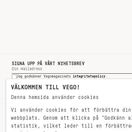
SIGNA UPP PÅ VÅRT NYHETSBREV
Jag godkänner Vegomagasinets
integritetspolicy
.
SIGNA UPP
VÄLKOMMEN TILL VEGO!
Denna hemsida använder cookies
Vi använder cookies för att förbättra din
RECEPT
webbplats. Genom att klicka på "Godkänn a
VEGONYTT
statistik, vilket leder till en förbättra
Målet med VEGO är att göra det så