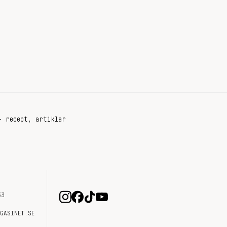
+ recept, artiklar
33
AGASINET.SE