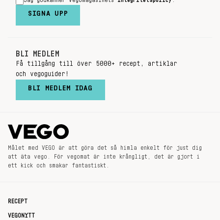
Jag godkänner Vegomagasinets
integritetspolicy
.
SIGNA UPP
BLI MEDLEM
Få tillgång till över 5000+ recept, artiklar
och vegoguider!
BLI MEDLEM IDAG
Målet med VEGO är att göra det så himla enkelt för just dig
att äta vego. För vegomat är inte krångligt, det är gjort i
ett kick och smakar fantastiskt.
RECEPT
VEGONYTT