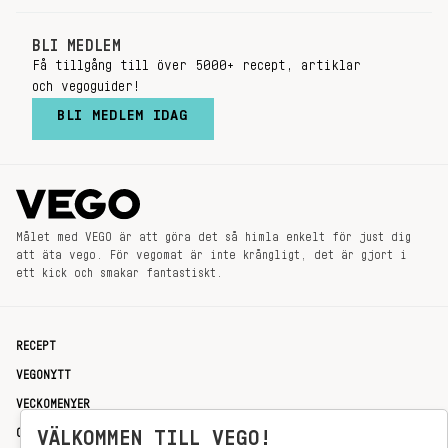
BLI MEDLEM
Få tillgång till över 5000+ recept, artiklar
och vegoguider!
BLI MEDLEM IDAG
Målet med VEGO är att göra det så himla enkelt för just dig
att äta vego. För vegomat är inte krångligt, det är gjort i
ett kick och smakar fantastiskt.
RECEPT
VEGONYTT
VECKOMENYER
OM OSS
VÄLKOMMEN TILL VEGO!