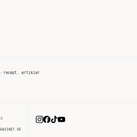
+ recept, artiklar
33
AGASINET.SE