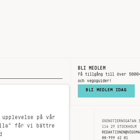
BLI MEDLEM
Få tillgång till över 5000
och vegoguider!
BLI MEDLEM IDAG
 upplevelse på vår
OXENSTIERNSGATAN 
OM OSS
lla" får vi bättre
114 27 STOCKHOLM
KONTAKT
REDAKTIONEN@VEGOM
d
08-799 62 01