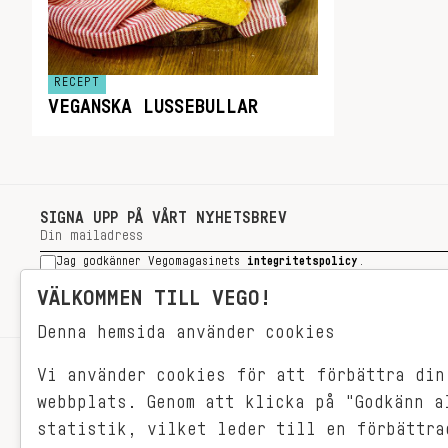
RECEPT
VEGANSKA LUSSEBULLAR
SIGNA UPP PÅ VÅRT NYHETSBREV
Jag godkänner Vegomagasinets
integritetspolicy
.
SIGNA UPP
VÄLKOMMEN TILL VEGO!
Denna hemsida använder cookies
Vi använder cookies för att förbättra din
RECEPT
webbplats. Genom att klicka på "Godkänn a
VEGONYTT
statistik, vilket leder till en förbättra
Målet med VEGO är att göra det så