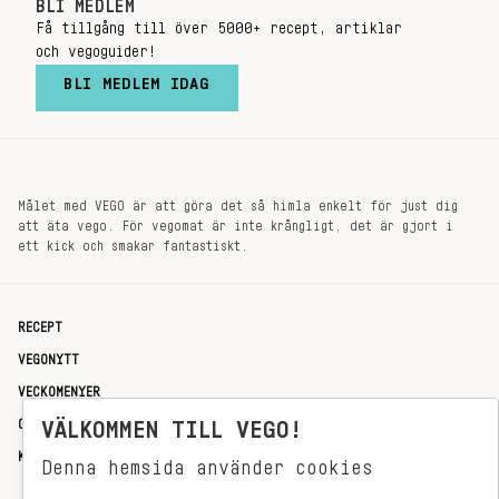
BLI MEDLEM
Få tillgång till över 5000+ recept, artiklar
och vegoguider!
BLI MEDLEM IDAG
Målet med VEGO är att göra det så himla enkelt för just dig
att äta vego. För vegomat är inte krångligt, det är gjort i
ett kick och smakar fantastiskt.
RECEPT
VEGONYTT
VECKOMENYER
OM OSS
VÄLKOMMEN TILL VEGO!
KONTAKT
Denna hemsida använder cookies