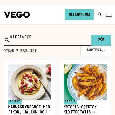
BLI MEDLEM
Sök
på:
SORTERA
VISAR 7 RESULTAT
RECEPT
RECEPT
MANNAGRYNSGRÖT MED
KRISPIG GREKISK
FIKON, HALLON OCH
KLYFTPOTATIS –