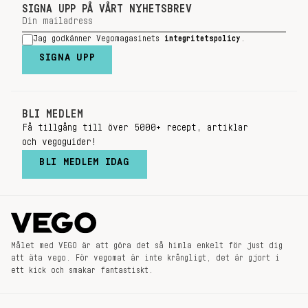
SIGNA UPP PÅ VÅRT NYHETSBREV
Jag godkänner Vegomagasinets
integritetspolicy
.
SIGNA UPP
BLI MEDLEM
Få tillgång till över 5000+ recept, artiklar
och vegoguider!
BLI MEDLEM IDAG
Målet med VEGO är att göra det så himla enkelt för just dig
att äta vego. För vegomat är inte krångligt, det är gjort i
ett kick och smakar fantastiskt.