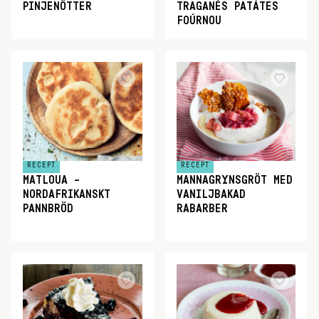
PINJENÖTTER
TRAGANÉS PATÁTES
FOÚRNOU
RECEPT
RECEPT
MATLOUA –
MANNAGRYNSGRÖT MED
NORDAFRIKANSKT
VANILJBAKAD
PANNBRÖD
RABARBER