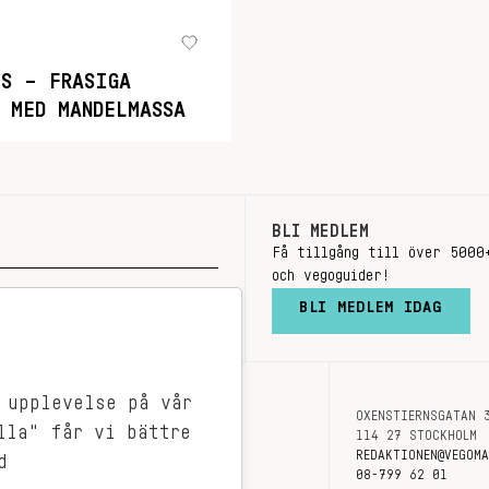
TS – FRASIGA
K MED MANDELMASSA
BLI MEDLEM
Få tillgång till över 5000
och vegoguider!
BLI MEDLEM IDAG
 upplevelse på vår
OXENSTIERNSGATAN 
OM OSS
lla" får vi bättre
114 27 STOCKHOLM
KONTAKT
REDAKTIONEN@VEGOM
d
08-799 62 01