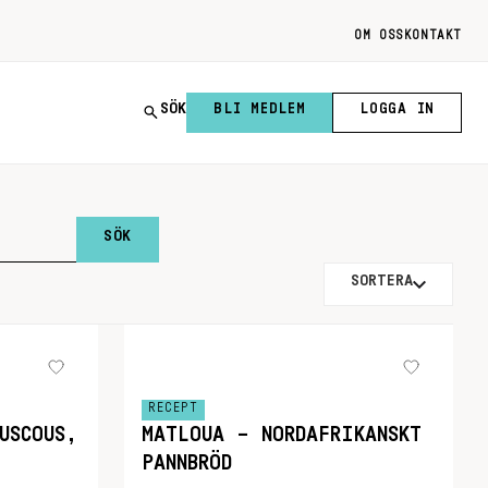
OM OSS
KONTAKT
SÖK
BLI MEDLEM
LOGGA IN
SORTERA
RECEPT
USCOUS,
MATLOUA – NORDAFRIKANSKT
PANNBRÖD