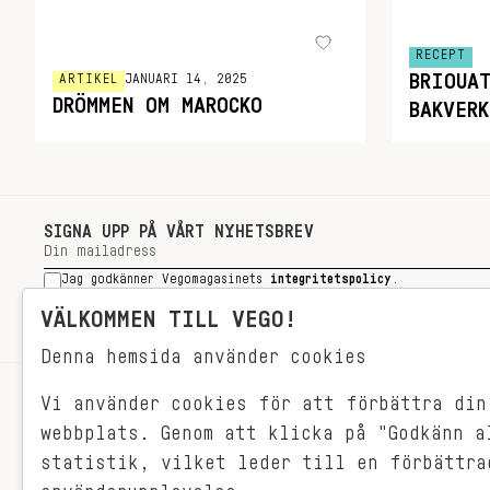
RECEPT
BRIOUA
ARTIKEL
JANUARI 14, 2025
DRÖMMEN OM MAROCKO
BAKVER
SIGNA UPP PÅ VÅRT NYHETSBREV
Jag godkänner Vegomagasinets
integritetspolicy
.
SIGNA UPP
VÄLKOMMEN TILL VEGO!
Denna hemsida använder cookies
Vi använder cookies för att förbättra din
RECEPT
webbplats. Genom att klicka på "Godkänn a
VEGONYTT
statistik, vilket leder till en förbättra
Målet med VEGO är att göra det så
VECKOMENYER