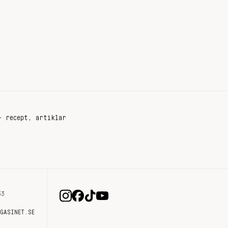
+ recept, artiklar
33
AGASINET.SE