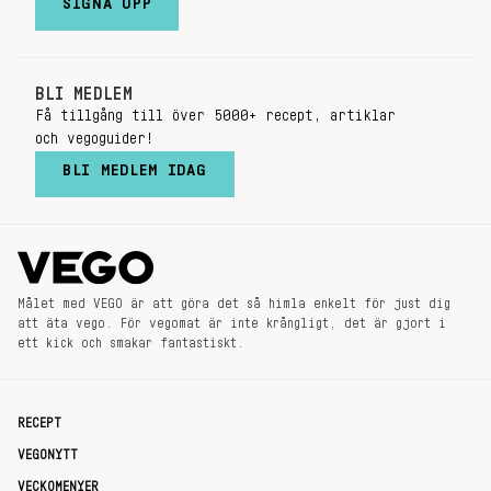
SIGNA UPP
BLI MEDLEM
Få tillgång till över 5000+ recept, artiklar
och vegoguider!
BLI MEDLEM IDAG
Målet med VEGO är att göra det så himla enkelt för just dig
att äta vego. För vegomat är inte krångligt, det är gjort i
ett kick och smakar fantastiskt.
RECEPT
VEGONYTT
VECKOMENYER