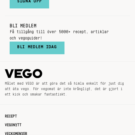
SIGNA UPP
BLI MEDLEM
Få tillgång till över 5000+ recept, artiklar
och vegoguider!
BLI MEDLEM IDAG
Målet med VEGO är att göra det så himla enkelt för just dig
att äta vego. För vegomat är inte krångligt, det är gjort i
ett kick och smakar fantastiskt.
RECEPT
VEGONYTT
VECKOMENYER